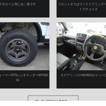
デモカーと同じ白／黒です
フロントサスはワークスプリング
トでチョイス
ーマーRT5にジオランダーMT650-
ステアリングのMOMOがインパ
16
P'zCUSTOM TOPへ