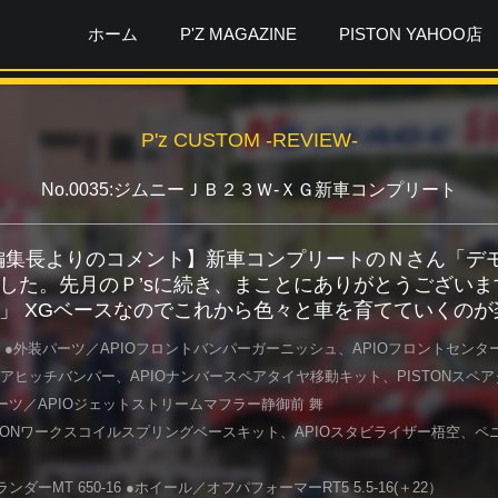
ホーム
P'Z MAGAZINE
PISTON YAHOO店
P'z CUSTOM -REVIEW-
No.0035:ジムニーＪＢ２３Ｗ-ＸＧ新車コンプリート
ガ編集長よりのコメント】新車コンプリートのＮさん「
した。先月のＰ’sに続き、まことにありがとうございま
」 XGベースなのでこれから色々と車を育てていくの
 ●外装パーツ／APIOフロントバンパーガーニッシュ、APIOフロントセンタ
アヒッチバンパー、APIOナンバースペアタイヤ移動キット、PISTONスペ
ーツ／APIOジェットストリームマフラー静御前 舞
STONワークスコイルスプリングベースキット、APIOスタビライザー梧空、ペ
ダーMT 650-16 ●ホイール／オフパフォーマーRT5 5.5-16(＋22）