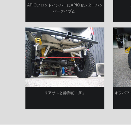
APIOフロントバンパーにAPIOセンターバン
パータイプ2。
リアサスと静御前「舞」
オフパフォ