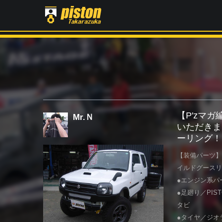
【P'zマ
Mr.Ｎ
いただきま
ーリング！
【装備パーツ】
イルドグースリ
●エンジン系パ
●足廻り／PI
タビ
●タイヤ／ジオラン