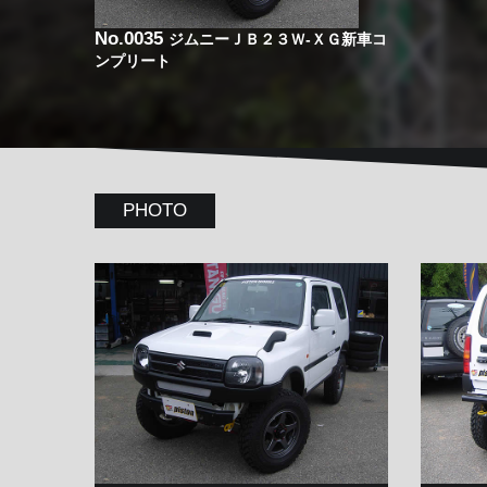
No.0035
ジムニーＪＢ２３Ｗ-ＸＧ新車コ
ンプリート
PHOTO