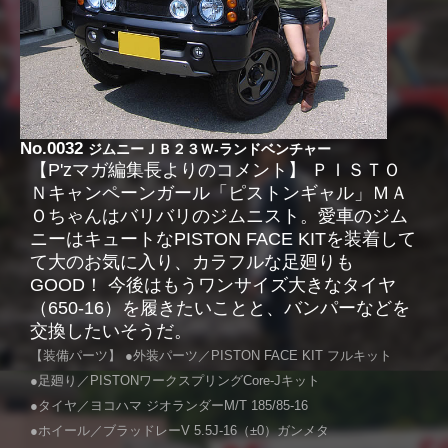
No.0032
ジムニーＪＢ２３Ｗ-ランドベンチャー
【P'zマガ編集長よりのコメント】 ＰＩＳＴＯ
Ｎキャンペーンガール「ピストンギャル」ＭＡ
Ｏちゃんはバリバリのジムニスト。愛車のジム
ニーはキュートなPISTON FACE KITを装着して
て大のお気に入り、カラフルな足廻りも
GOOD！ 今後はもうワンサイズ大きなタイヤ
（650-16）を履きたいことと、バンパーなどを
交換したいそうだ。
【装備パーツ】 ●外装パーツ／PISTON FACE KIT フルキット
●足廻り／PISTONワークスプリングCore-Jキット
●タイヤ／ヨコハマ ジオランダーM/T 185/85-16
●ホイール／ブラッドレーV 5.5J-16（±0）ガンメタ