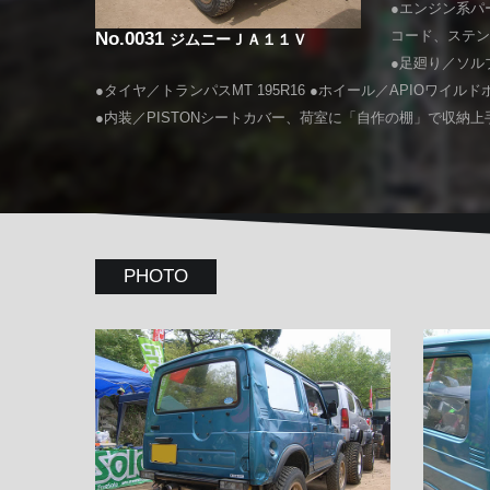
●エンジン系パ
コード、ステン
No.0031
ジムニーＪＡ１１Ｖ
●足廻り／ソル
●タイヤ／トランパスMT 195R16 ●ホイール／APIOワイルド
●内装／PISTONシートカバー、荷室に「自作の棚」で収納上
PHOTO