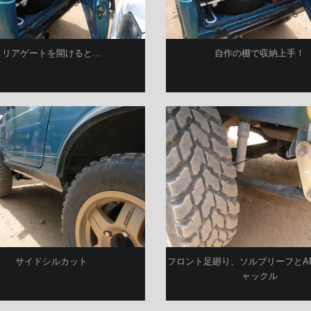
リアゲートを開けると…
自作の棚で収納上手！
サイドシルカット
フロント足廻り、ソルブリーフとAP
ャックル