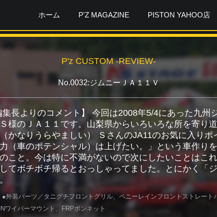
ホーム
P'Z MAGAZINE
PISTON YAHOO店
P'z CUSTOM -REVIEW-
No.0032:ジムニーＪＡ１１Ｖ
ガ編集長よりのコメント】 今回は2008年5/4にあった九
Ｓ様のＪＡ１１です。山梨県からいろいろな所を寄り道
（かなりうらやましい） ＳさんのJA11のお気に入り
力（車のポテンシャル）は上げたい。」という車作り
のこと。今は特に不満がないので次にしたいことはこれ
してボチボチ帰るとおっしゃってました。とにかく「
。
 ●外装パーツ／タニグチフロントグリル、ペニーレインフロントストレート
TONワイパーマウント、FRPボンネット