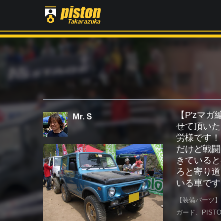
【P'zマ
Mr.Ｓ
せて頂いた
労様です！
だけど戦闘
きていると
ろと寄り道
いる車です
【装備パーツ】
ガード、PIS