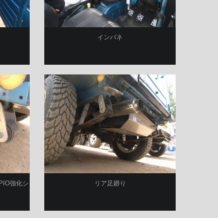
インパネ
IO強化シ
リア足廻り