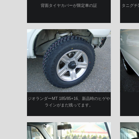
背面タイヤカバーが限定車の証
タニグチ
ジオランダーMT 185/85+16、新品時のヒゲや
ラインがまだ残ってます。