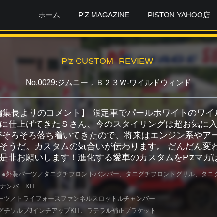
ホーム
P'Z MAGAZINE
PISTON YAHOO店
P'z CUSTOM -REVIEW-
No.0029:ジムニーＪＢ２３Ｗ-ワイルドウィンド
ガ編集長よりのコメント】 限定車でパールホワイトのワ
に仕上げてきたＳさん、今のスタイリングは超お気に
がそろそろ落ち着いてきたので、将来はエンジン系やア
そうだ。カスタムの気合いが伝わります。 だんだん変わ
是非お願いします！進化する愛車のカスタムをP'zマガ
 ●外装パーツ／タニグチフロントバンパー、タニグチフロントグリル、タニグチス
ナンバーKIT
ーツ／トライフォースファンネルスロットルチャンバー
グチソルブ3インチアップKIT、ラテラル補正ブラケット