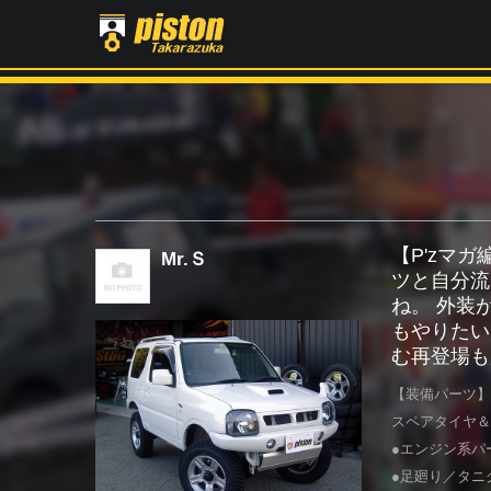
【P'zマ
Mr.Ｓ
ツと自分流
ね。 外装
もやりたい
む再登場も
【装備パーツ】
スペアタイヤ＆
●エンジン系パ
●足廻り／タニ