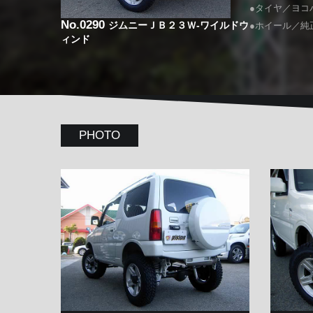
●タイヤ／ヨコハマ
No.0290
ジムニーＪＢ２３Ｗ-ワイルドウ
●ホイール／純
ィンド
PHOTO