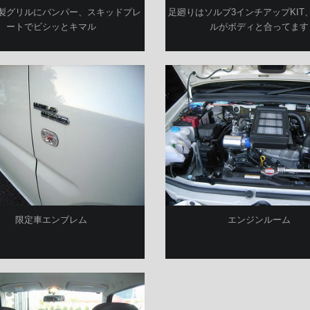
製グリルにバンパー、スキッドプレ
足廻りはソルブ3インチアップKIT
ートでビシッとキマル
ルがボディと合ってます
限定車エンブレム
エンジンルーム