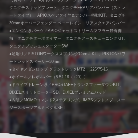
【装備パーツ】 ●外装パーツ／タニグチFRPフロントバンパー、
タニグチスキッドプレート、タニグチFRPリアバンパー（ストレ
ートタイプ）、APIOスペアタイヤ＆ナンバー移動KIT、タニグチ
30mmオーバーフェンダー ペニーレイン リアスクエアバンパー
●エンジン系パーツ／APIOジェットストリームマフラー静香御
前、タニグチターボタイマー、タニグチアースチューニングKIT、
タニグチプッシュスターターSW
●足廻り／PISTONワークススプリングCore-J KIT、PISTONパワ
ートレッドスペーサー30mm
●タイヤ／ダンロップ グラントレックMT2 （225/75-16）
●ホイール／レボルバー（5.5J-16（+20））
●ドライブトレーン系／PROSTAFFトランスファーダウンKIT、
DIXELスリットローターSD、DIXELプレミアムパッド
●内装／MOMOコマンド2ステアリング、IMPSシフトノブ、スー
ジースポーツアルミペダルSET