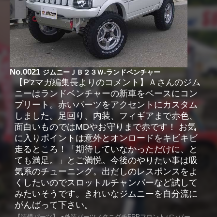
No.0021
ジムニーＪＢ２３Ｗ-ランドベンチャー
【P'zマガ編集長よりのコメント】Ａさんのジム
ニーはランドベンチャーの新車をベースにコン
プリート。赤いパーツをアクセントにカスタム
しました。足回り、内装、フィギアまで赤色、
面白いものではMDやお守りまで赤です！ お気
に入りポイントは意外とオンロードをキビキビ
走るところ！「期待していなかっただけに、と
ても満足。」とご満悦。今後のやりたい事は吸
気系のチューニング。出だしのレスポンスをよ
くしたいのでスロットルチャンバーなど試して
みたいそうです。きれいなジムニーを自分流に
がんばって下さい。