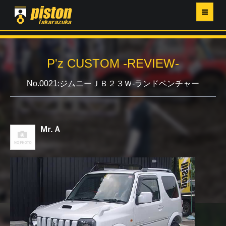
ホーム
P'z CUSTOM -REVIEW-
P'Z MAGAZINE
No.0021:ジムニーＪＢ２３Ｗ-ランドベンチャー
PISTON YAHOO店
営業日・イベントカレンダー
Mr.Ａ
店舗ご案内