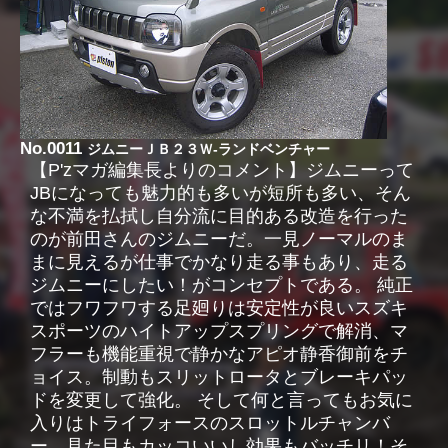
No.0011
ジムニーＪＢ２３Ｗ-ランドベンチャー
【P'zマガ編集長よりのコメント】ジムニーって
JBになっても魅力的も多いが短所も多い、そん
な不満を払拭し自分流に目的ある改造を行った
のが前田さんのジムニーだ。一見ノーマルのま
まに見えるが仕事でかなり走る事もあり、走る
ジムニーにしたい！がコンセプトである。 純正
ではフワフワする足廻りは安定性が良いスズキ
スポーツのハイトアップスプリングで解消、マ
フラーも機能重視で静かなアピオ静香御前をチ
ョイス。制動もスリットロータとブレーキパッ
ドを変更して強化。 そして何と言ってもお気に
入りはトライフォースのスロットルチャンバ
ー、見た目もカッコいいし効果もバッチリ！そ