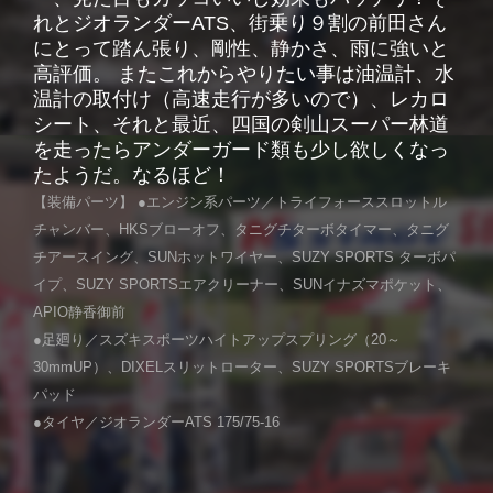
れとジオランダーATS、街乗り９割の前田さん
にとって踏ん張り、剛性、静かさ、雨に強いと
高評価。 またこれからやりたい事は油温計、水
温計の取付け（高速走行が多いので）、レカロ
シート、それと最近、四国の剣山スーパー林道
を走ったらアンダーガード類も少し欲しくなっ
たようだ。なるほど！
【装備パーツ】 ●エンジン系パーツ／トライフォーススロットル
チャンバー、HKSブローオフ、タニグチターボタイマー、タニグ
チアースイング、SUNホットワイヤー、SUZY SPORTS ターボパ
イプ、SUZY SPORTSエアクリーナー、SUNイナズマポケット、
APIO静香御前
●足廻り／スズキスポーツハイトアップスプリング（20～
30mmUP）、DIXELスリットローター、SUZY SPORTSブレーキ
パッド
●タイヤ／ジオランダーATS 175/75-16